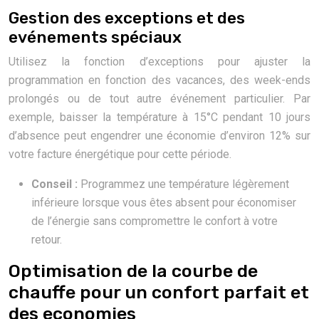
Gestion des exceptions et des
evénements spéciaux
Utilisez la fonction d’exceptions pour ajuster la
programmation en fonction des vacances, des week-ends
prolongés ou de tout autre événement particulier. Par
exemple, baisser la température à 15°C pendant 10 jours
d’absence peut engendrer une économie d’environ 12% sur
votre facture énergétique pour cette période.
Conseil :
Programmez une température légèrement
inférieure lorsque vous êtes absent pour économiser
de l’énergie sans compromettre le confort à votre
retour.
Optimisation de la courbe de
chauffe pour un confort parfait et
des economies