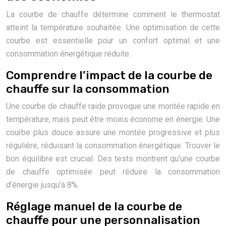
La courbe de chauffe détermine comment le thermostat
atteint la température souhaitée. Une optimisation de cette
courbe est essentielle pour un confort optimal et une
consommation énergétique réduite.
Comprendre l’impact de la courbe de
chauffe sur la consommation
Une courbe de chauffe raide provoque une montée rapide en
température, mais peut être moins économe en énergie. Une
courbe plus douce assure une montée progressive et plus
régulière, réduisant la consommation énergétique. Trouver le
bon équilibre est crucial. Des tests montrent qu’une courbe
de chauffe optimisée peut réduire la consommation
d’énergie jusqu’à 8%.
Réglage manuel de la courbe de
chauffe pour une personnalisation