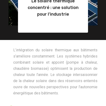
Le solaire thermique
concentré : une solution
pour l’industrie
L’intégration du solaire thermique aux bâtiments
s’améliore constamment. Les systèmes hybrides
combinant solaire et appoint (pompe à chaleur,
chaudière biomasse) optimisent la production de
chaleur toute l’année. Le stockage intersaisonnier
de la chaleur solaire dans des réservoirs enterrés
ouvre de nouvelles perspectives pour l’autonomie
énergétique des bâtiments.